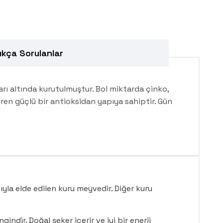
ıkça Sorulanlar
ları altında kurutulmuştur. Bol miktarda çinko,
ren güçlü bir antioksidan yapıya sahiptir. Gün
yla elde edilen kuru meyvedir. Diğer kuru
indir. Doğal şeker içerir ve iyi bir enerji