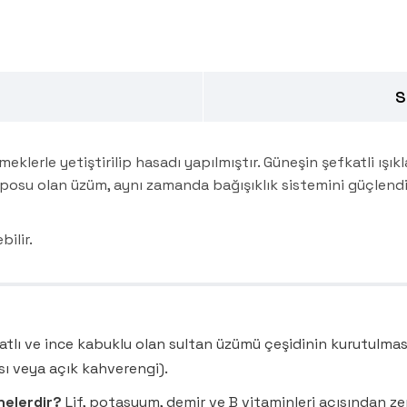
S
klerle yetiştirilip hasadı yapılmıştır. Güneşin şefkatli ışık
posu olan üzüm, aynı zamanda bağışıklık sistemini güçlendi
bilir.
atlı ve ince kabuklu olan sultan üzümü çeşidinin kurutulması
ısı veya açık kahverengi).
nelerdir?
Lif, potasyum, demir ve B vitaminleri açısından zeng