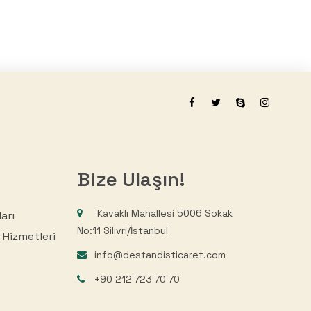
Bize Ulaşın!
Kavaklı Mahallesi 5006 Sokak
arı
No:11 Silivri/İstanbul
 Hizmetleri
info@destandisticaret.com
+90 212 723 70 70