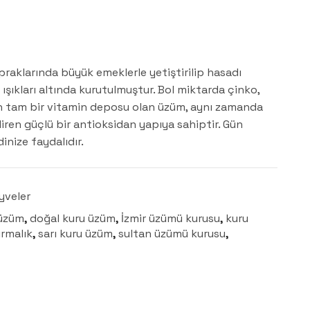
praklarında büyük emeklerle yetiştirilip hasadı
i ışıkları altında kurutulmuştur. Bol miktarda çinko,
n tam bir vitamin deposu olan üzüm, aynı zamanda
diren güçlü bir antioksidan yapıya sahiptir. Gün
inize faydalıdır.
yveler
 üzüm
,
doğal kuru üzüm
,
İzmir üzümü kurusu
,
kuru
ırmalık
,
sarı kuru üzüm
,
sultan üzümü kurusu
,