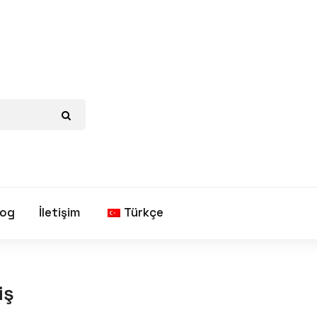
log
İletişim
Türkçe
iş