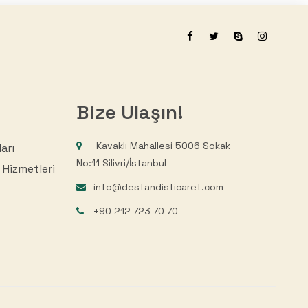
Bize Ulaşın!
Kavaklı Mahallesi 5006 Sokak
arı
No:11 Silivri/İstanbul
 Hizmetleri
info@destandisticaret.com
+90 212 723 70 70