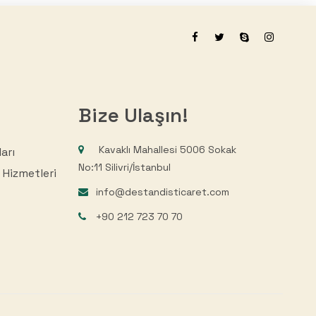
Bize Ulaşın!
Kavaklı Mahallesi 5006 Sokak
arı
No:11 Silivri/İstanbul
 Hizmetleri
info@destandisticaret.com
+90 212 723 70 70